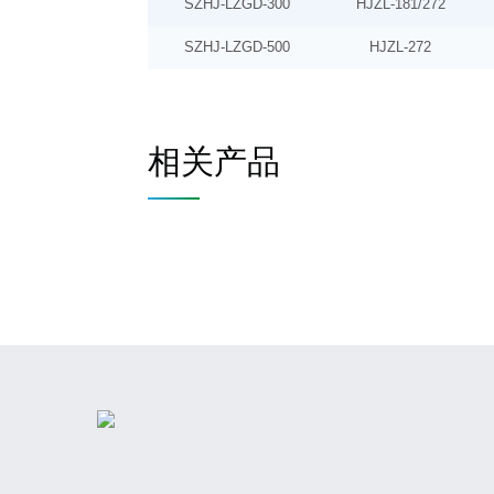
SZHJ-LZGD-300
HJZL-181/272
SZHJ-LZGD-500
HJZL-272
相关产品