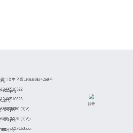
州市吴中区胥口镇新峰路269号
512-66510322
512-66510623
抖音
5306205950 (同V)
6606175379 (同V))
zhaijun02@163.com